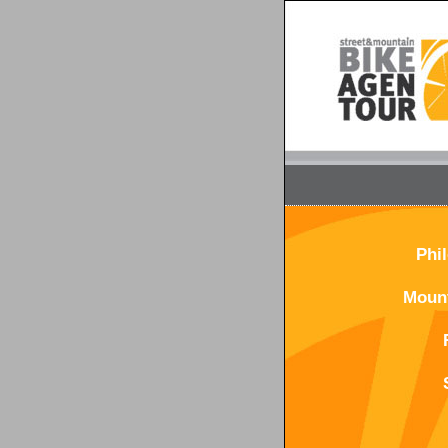
Phi
Mount