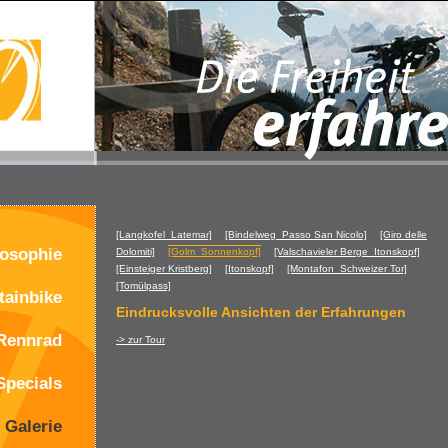
[Langkofel_Latemar]
[Bindelweg_Passo San Nicolo]
[Giro delle
losophie
Dolomiti]
[Golm_Sonnenkopf]
[Valschavieler Berge_Itonskopf]
[Einsteiger Kristberg]
[Itonskopf]
[Montafon_Schweizer Tor]
[Tomülpass]
ainbike
Eindrucksvolle Ansichten der Erfahrungen
Rennrad
-> zur Tour
Specials
Galerie